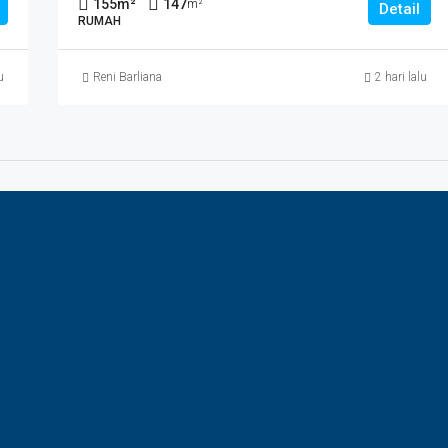
155
m²
147
m²
Detail
RUMAH
u
Reni Barliana
2 hari lalu