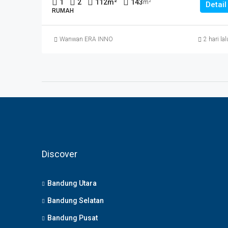
1
2
112
m²
143
m²
Detail
RUMAH
Wanwan ERA INNO
2 hari lal
Discover
Bandung Utara
Bandung Selatan
Bandung Pusat