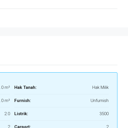
.0 m²
Hak Tanah:
Hak Milik
.0 m²
Furnish:
Unfurnish
2.0
Listrik:
3500
2
Carport:
2