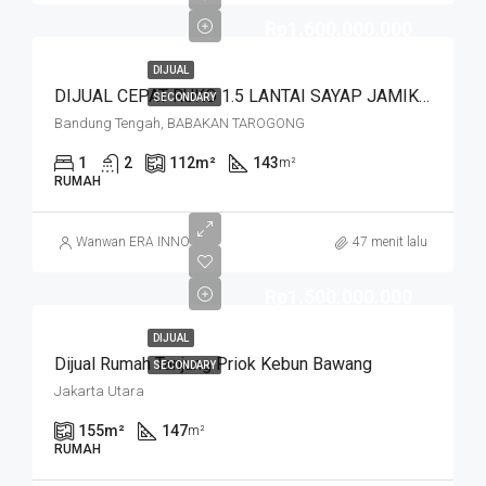
Rp1.600.000.000
DIJUAL
DIJUAL CEPAT RUKO 1.5 LANTAI SAYAP JAMIKA MASUK HNYA 30 MTR DR JALAN MAIN ROAD JAMIKA HARGA MURAHHH. JL BABAKAN TAROGONG
SECONDARY
Bandung Tengah, BABAKAN TAROGONG
1
2
112
m²
143
m²
RUMAH
Wanwan ERA INNO
47 menit lalu
Rp1.500.000.000
DIJUAL
Dijual Rumah Tanjung Priok Kebun Bawang
SECONDARY
Jakarta Utara
155
m²
147
m²
RUMAH