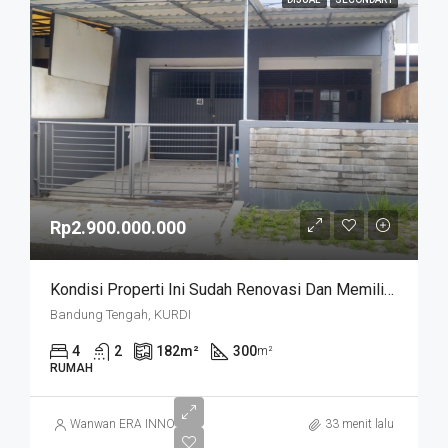
Rp2.900.000.000
Kondisi Properti Ini Sudah Renovasi Dan Memiliki Desain Scandinavian Yang Menambah Daya Tarik Dan Estetika Properti Ini. Rumah Ini Berada Di Area Perumahan/komplek. Kurdi Timur
Bandung Tengah, KURDI
4
2
182
m²
300
m²
RUMAH
Wanwan ERA INNO
33 menit lalu