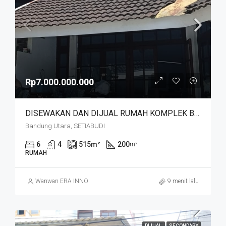
Rp7.000.000.000
DISEWAKAN DAN DIJUAL RUMAH KOMPLEK BUDISARI HEGARMANAH SETIABUDI DKT SECAPA AD DAN YOGYA SUPERMARKET BANDUNG KOTA
Bandung Utara, SETIABUDI
6
4
515
m²
200
m²
RUMAH
Wanwan ERA INNO
9 menit lalu
DIJUAL
SECONDARY