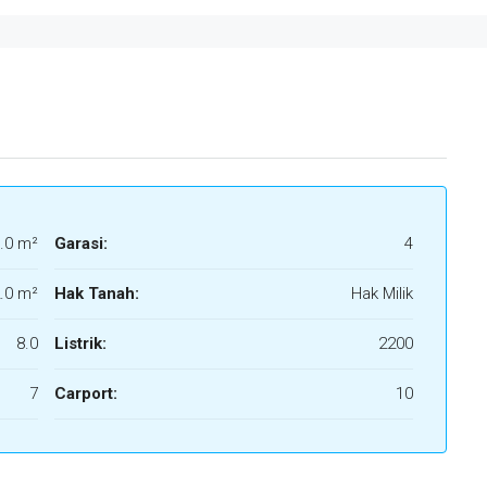
.0 m²
Garasi:
4
.0 m²
Hak Tanah:
Hak Milik
8.0
Listrik:
2200
7
Carport:
10