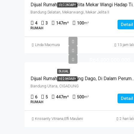
Dijual Rumah Mekar Jelita Mekar Wa
SECONDARY
Bandung Selatan, Mekarwangi, Mekar Jelita II
4
3
147
m²
100
m²
Detail
RUMAH
Linda Macmura
13 jam lal
Rp4.800.000.000
DIJUAL
Dijual Rumah Di Cigadung Dago, Di Dalam Perumahan, Lokasi Strategis Siap 
SECONDARY
Bandung Utara, CIGADUNG
6
5
447
m²
500
m²
Detail
RUMAH
Krissanty Vitriana
,
Effi Maulani
2 hari lal