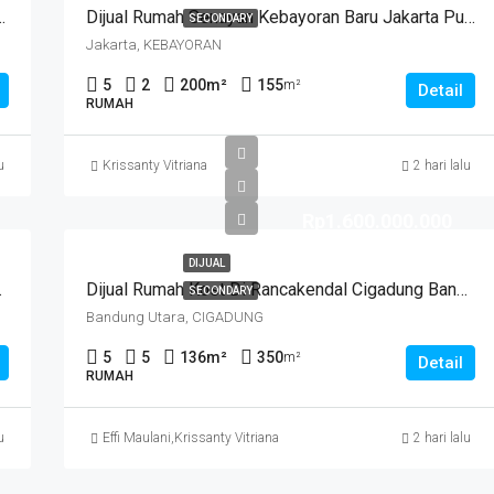
ngi Hadap Timur Harga Di Bawah 3 M
Dijual Rumah Senayan Kebayoran Baru Jakarta Pusat
SECONDARY
Jakarta, KEBAYORAN
5
2
200
m²
155
m²
Detail
RUMAH
u
Krissanty Vitriana
2 hari lalu
Rp1.600.000.000
DIJUAL
Huni Semi Furnished
Dijual Rumah Kost Di Rancakendal Cigadung Bandung
SECONDARY
Bandung Utara, CIGADUNG
5
5
136
m²
350
m²
Detail
RUMAH
u
Effi Maulani
,
Krissanty Vitriana
2 hari lalu