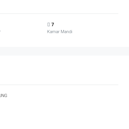
7
r
Kamar Mandi
DUNG