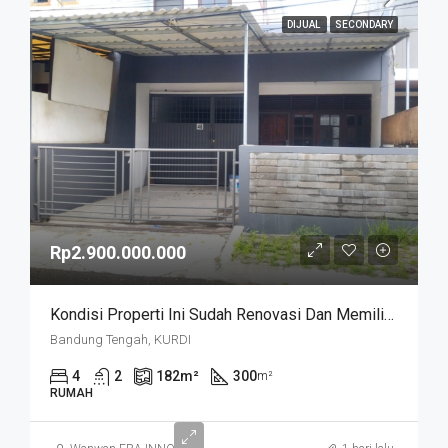
DIJUAL
SECONDARY
Rp2.900.000.000
Kondisi Properti Ini Sudah Renovasi Dan Memiliki Desain Scandinavian Yang Menambah Daya Tarik Dan Estetika Properti Ini. Rumah Ini Berada Di Area Perumahan/komplek. Kurdi Timur
Bandung Tengah, KURDI
4
2
182
m²
300
m²
RUMAH