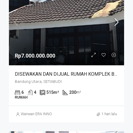
Rp7.000.000.000
DISEWAKAN DAN DIJUAL RUMAH KOMPLEK BUDISARI HEGARMANAH SETIABUDI DKT SECAPA AD DAN YOGYA SUPERMARKET BANDUNG KOTA
Bandung Utara, SETIABUDI
6
4
515
m²
200
m²
RUMAH
Wanwan ERA INNO
1 hari lalu