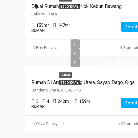
Dijual Rumah Tanjung Priok Kebun Bawang
SECONDARY
Jakarta Utara
155
m²
147
m²
Detail
RUMAH
Reni Barliana
3 jam lal
Rp3.500.000.000
DIJUAL
Rumah Di Area Bandung Utara, Sayap Dago, Cigadung.
SECONDARY
Bandung Utara, CIGADUNG
5
4
242
m²
159
m²
Detail
RUMAH
Olivia Damayanti
22 jam lal