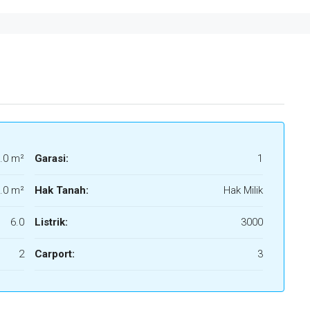
.0 m²
Garasi:
1
.0 m²
Hak Tanah:
Hak Milik
6.0
Listrik:
3000
2
Carport:
3