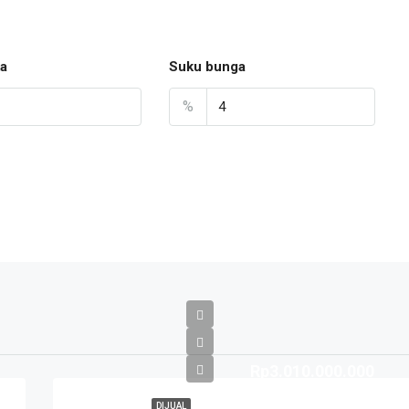
a
Suku bunga
%
Rp3.010.000.000
DIJUAL