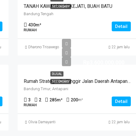
TANAH KAWASAN SEKEJATI, BUAH BATU
SECONDARY
Bandung Tengah
430
m²
Detail
RUMAH
u
Dharono Trisawego
22 jam lalu
Rp3.600.000.000
DIJUAL
Rumah Strategis Di Pinggir Jalan Daerah Antapani . Cocok Untuk Usaha. SUKANEGARA
SECONDARY
Bandung Timur, Antapani
3
2
285
m²
200
m²
Detail
RUMAH
u
Olivia Damayanti
22 jam lalu