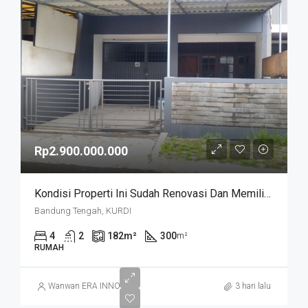
Rp2.900.000.000
Kondisi Properti Ini Sudah Renovasi Dan Memiliki Desain Scandinavian Yang Menambah Daya Tarik Dan Estetika Properti Ini. Rumah Ini Berada Di Area Perumahan/komplek. Kurdi Timur
Bandung Tengah, KURDI
4
2
182
m²
300
m²
RUMAH
Wanwan ERA INNO
3 hari lalu