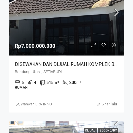
Rp7.000.000.000
DISEWAKAN DAN DIJUAL RUMAH KOMPLEK BUDISARI HEGARMANAH SETIABUDI DKT SECAPA AD DAN YOGYA SUPERMARKET BANDUNG KOTA
Bandung Utara, SETIABUDI
6
4
515
m²
200
m²
RUMAH
Wanwan ERA INNO
3 hari lalu
DIJUAL
SECONDARY