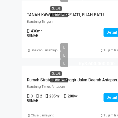
DIJUAL
TANAH KAWASAN SEKEJATI, BUAH BATU
SECONDARY
Bandung Tengah
430
m²
Detail
RUMAH
Dharono Trisawego
15 jam lal
Rp3.600.000.000
DIJUAL
Rumah Strategis Di Pinggir Jalan
SECONDARY
Bandung Timur, Antapani
3
2
285
m²
200
m²
Detail
RUMAH
Olivia Damayanti
15 jam lal