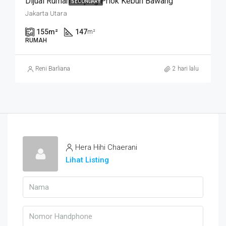
Dijual Rumah Tanjung Priok Kebun Bawang
SECONDARY
Jakarta Utara
155
m²
147
m²
RUMAH
Reni Barliana
2 hari lalu
Hera Hihi Chaerani
Lihat Listing