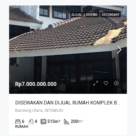
DIJUAL
DISEWA
SECONDARY
Rp7.000.000.000
DISEWAKAN DAN DIJUAL RUMAH KOMPLEK BUDISARI HEGARMANAH SETIABUDI DKT SECAPA AD DAN YOGYA SUPERMARKET BANDUNG KOTA
Bandung Utara, SETIABUDI
6
4
515
m²
200
m²
RUMAH