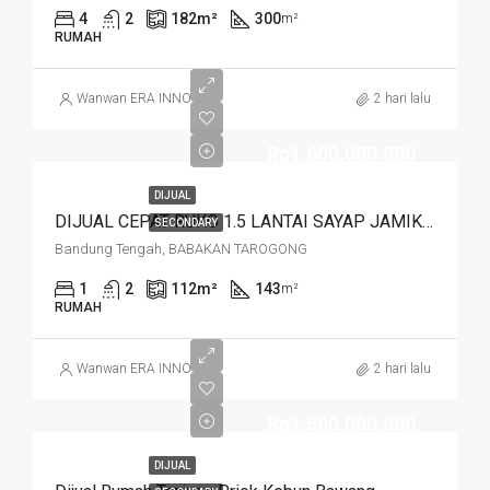
4
2
182
m²
300
m²
RUMAH
Wanwan ERA INNO
2 hari lalu
Rp1.600.000.000
DIJUAL
DIJUAL CEPAT RUKO 1.5 LANTAI SAYAP JAMIKA MASUK HNYA 30 MTR DR JALAN MAIN ROAD JAMIKA HARGA MURAHHH. JL BABAKAN TAROGONG
SECONDARY
Bandung Tengah, BABAKAN TAROGONG
1
2
112
m²
143
m²
RUMAH
Wanwan ERA INNO
2 hari lalu
Rp1.500.000.000
DIJUAL