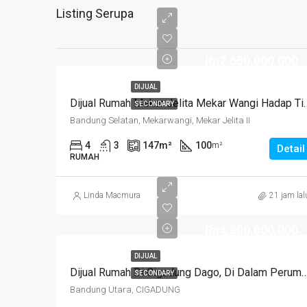
Listing Serupa
Rp2.650.000.000
DIJUAL
Dijual Rumah Mekar Jelita Mekar Wa
SECONDARY
Bandung Selatan, Mekarwangi, Mekar Jelita II
4
3
147
m²
100
m²
Detail
RUMAH
Linda Macmura
21 jam lal
Rp4.800.000.000
DIJUAL
Dijual Rumah Di Cigadung Dago, Di Dalam Perumahan, Lokasi Strategis Siap 
SECONDARY
Bandung Utara, CIGADUNG