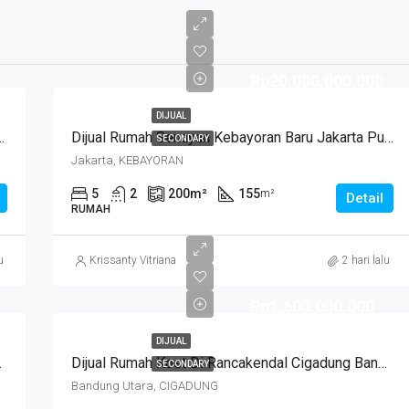
Rp20.000.000.000
DIJUAL
ngi Hadap Timur Harga Di Bawah 3 M
Dijual Rumah Senayan Kebayoran Baru Jakarta Pusat
SECONDARY
Jakarta, KEBAYORAN
5
2
200
m²
155
m²
Detail
RUMAH
u
Krissanty Vitriana
2 hari lalu
Rp1.600.000.000
DIJUAL
Huni Semi Furnished
Dijual Rumah Kost Di Rancakendal Cigadung Bandung
SECONDARY
Bandung Utara, CIGADUNG