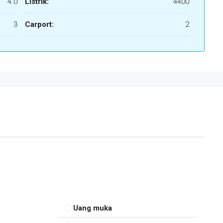
4.0
Listrik:
4400
3
Carport:
2
Uang muka