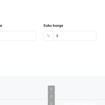
a
Suku bunga
%
Rp2.900.000.000