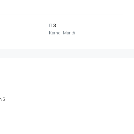
3
r
Kamar Mandi
UNG