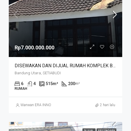
Rp7.000.000.000
DISEWAKAN DAN DIJUAL RUMAH KOMPLEK BUDISARI HEGARMANAH SETIABUDI DKT SECAPA AD DAN YOGYA SUPERMARKET BANDUNG KOTA
Bandung Utara, SETIABUDI
6
4
515
m²
200
m²
RUMAH
Wanwan ERA INNO
2 hari lalu
DIJUAL
SECONDARY