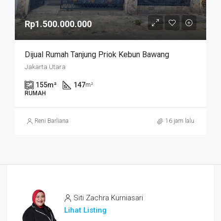
Rp1.500.000.000
Dijual Rumah Tanjung Priok Kebun Bawang
Jakarta Utara
155
m²
147
m²
RUMAH
Reni Barliana
16 jam lalu
Siti Zachra Kurniasari
Lihat Listing