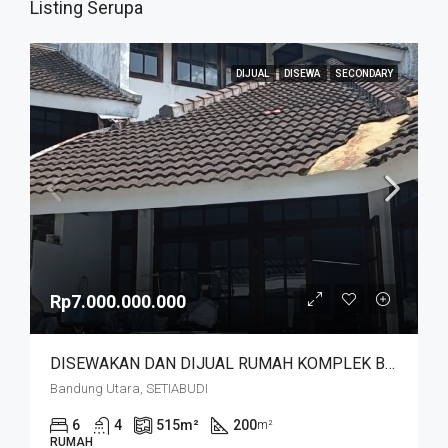
Listing Serupa
DIJUAL
DISEWA
SECONDARY
Rp7.000.000.000
DISEWAKAN DAN DIJUAL RUMAH KOMPLEK BUDISARI HEGARMANAH SETIABUDI DKT SECAPA AD DAN YOGYA SUPERMARKET BANDUNG KOTA
Bandung Utara, SETIABUDI
6
4
515
m²
200
m²
RUMAH