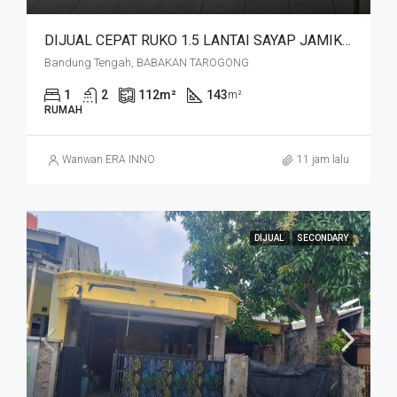
DIJUAL CEPAT RUKO 1.5 LANTAI SAYAP JAMIKA MASUK HNYA 30 MTR DR JALAN MAIN ROAD JAMIKA HARGA MURAHHH. JL BABAKAN TAROGONG
Bandung Tengah, BABAKAN TAROGONG
1
2
112
m²
143
m²
RUMAH
Wanwan ERA INNO
11 jam lalu
DIJUAL
SECONDARY