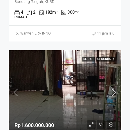
Bandung Tengah, KURDI
4
2
182
m²
300
m²
RUMAH
Wanwan ERA INNO
11 jam lalu
DIJUAL
SECONDARY
Rp1.600.000.000