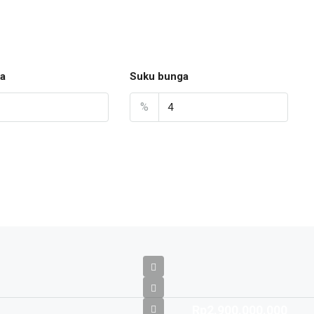
a
Suku bunga
%
Rp2.900.000.000