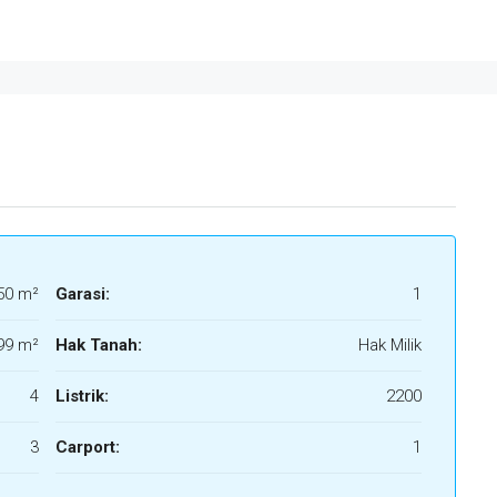
50 m²
Garasi:
1
99 m²
Hak Tanah:
Hak Milik
4
Listrik:
2200
3
Carport:
1