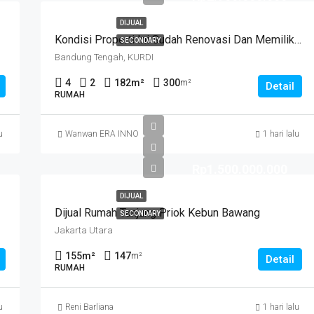
DIJUAL
Kondisi Properti Ini Sudah Renovasi Dan Memiliki Desain Scandinavian Yang Menambah Daya Tarik Dan Estetika Properti Ini. Rumah Ini Berada Di Area Perumahan/komplek. Kurdi Timur
SECONDARY
Bandung Tengah, KURDI
4
2
182
m²
300
m²
Detail
RUMAH
u
Wanwan ERA INNO
1 hari lalu
Rp1.500.000.000
DIJUAL
Dijual Rumah Tanjung Priok Kebun Bawang
SECONDARY
Jakarta Utara
155
m²
147
m²
Detail
RUMAH
u
Reni Barliana
1 hari lalu