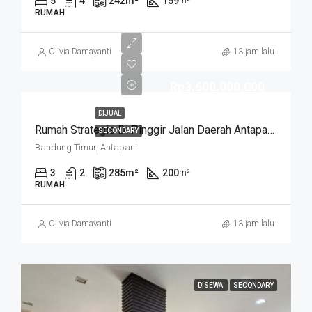
5
4
242
m²
159
m²
RUMAH
Olivia Damayanti
13 jam lalu
Rp3.600.000.000
DIJUAL
Rumah Strategis Di Pinggir Jalan Daerah Antapani . Cocok Untuk Usaha. SUKANEGARA
SECONDARY
Bandung Timur, Antapani
3
2
285
m²
200
m²
RUMAH
Olivia Damayanti
13 jam lalu
DISEWA
SECONDARY