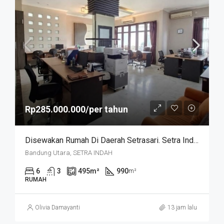
Rp285.000.000/per tahun
Disewakan Rumah Di Daerah Setrasari. Setra Indah
Bandung Utara, SETRA INDAH
6
3
495
m²
990
m²
RUMAH
Olivia Damayanti
13 jam lalu