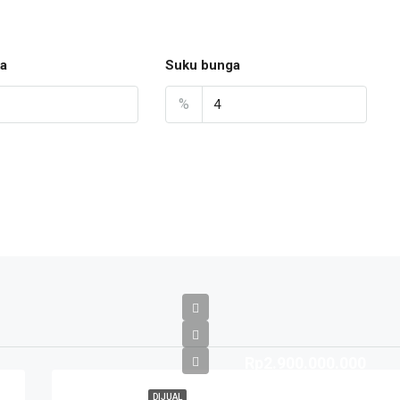
a
Suku bunga
%
Rp2.900.000.000
DIJUAL