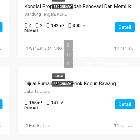
Kondisi Properti Ini Sudah Renovasi Dan Memiliki Desain Scandinavian Yang Menambah Daya Tarik Dan Estetika Properti Ini. Rumah Ini Berada Di Area Perumahan/komplek. Kurdi Timur
SECONDARY
Bandung Tengah, KURDI
4
2
182
m²
300
m²
Detail
RUMAH
u
Wanwan ERA INNO
1 hari lalu
Rp1.500.000.000
DIJUAL
Dijual Rumah Tanjung Priok Kebun Bawang
SECONDARY
Jakarta Utara
155
m²
147
m²
Detail
RUMAH
u
Reni Barliana
1 hari lalu