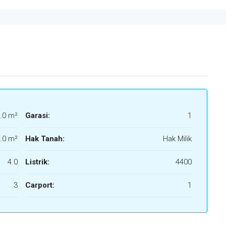
.0 m²
Garasi:
1
.0 m²
Hak Tanah:
Hak Milik
4.0
Listrik:
4400
3
Carport:
1