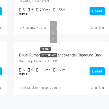
Jakarta, KEBAYORAN
5
2
200
m²
155
m²
Detail
RUMAH
u
Krissanty Vitriana
2 hari lalu
Rp1.600.000.000
DIJUAL
Huni Semi Furnished
Dijual Rumah Kost Di Rancakendal Cigadung Bandung
SECONDARY
Bandung Utara, CIGADUNG
5
5
136
m²
350
m²
Detail
RUMAH
u
Effi Maulani
,
Krissanty Vitriana
2 hari lalu