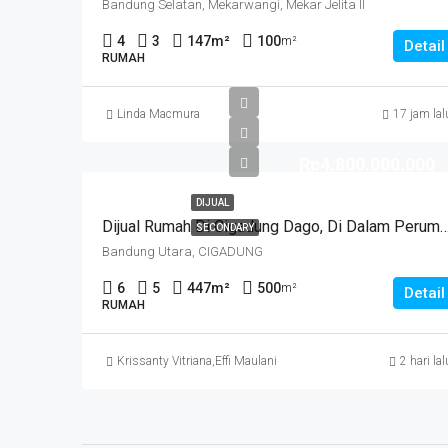
Bandung Selatan, Mekarwangi, Mekar Jelita II
4
3
147
m²
100
m²
Detail
RUMAH
Linda Macmura
17 jam lal
Rp4.800.000.000
DIJUAL
Dijual Rumah Di Cigadung Dago, Di Dalam Perumahan, Lokasi Strategis Siap 
SECONDARY
Bandung Utara, CIGADUNG
6
5
447
m²
500
m²
Detail
RUMAH
Krissanty Vitriana
,
Effi Maulani
2 hari lal