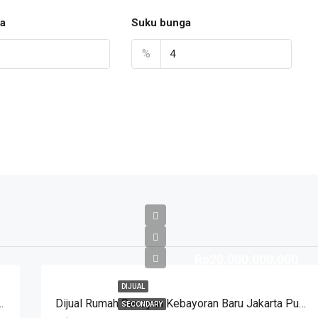
a
Suku bunga
%
Rp20.000.000.000
DIJUAL
ngi Hadap Timur Harga Di Bawah 3 M
Dijual Rumah Senayan Kebayoran Baru Jakarta Pusat
SECONDARY