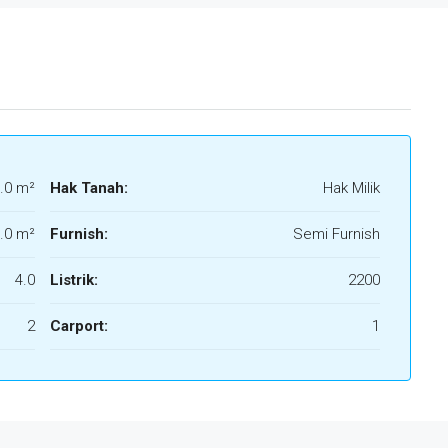
.0 m²
Hak Tanah:
Hak Milik
.0 m²
Furnish:
Semi Furnish
4.0
Listrik:
2200
2
Carport:
1