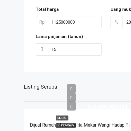
Total harga
Uang muk
Rp
%
Lama pinjaman (tahun)
Listing Serupa
Rp2.650.000.000
DIJUAL
Dijual Rumah Mekar Jelita Mekar Wa
SECONDARY