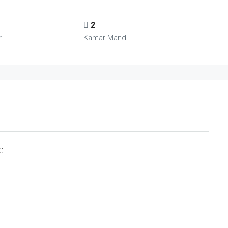
2
r
Kamar Mandi
G