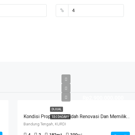
%
Rp2.900.000.000
DIJUAL
Kondisi Properti Ini Sudah Renovasi Dan Memiliki Desain Scandinavian Yang Menambah Daya Tarik Dan Estetika Properti Ini. Rumah Ini Berada Di Area Perumahan/komplek. Kurdi Timur
SECONDARY
Bandung Tengah, KURDI