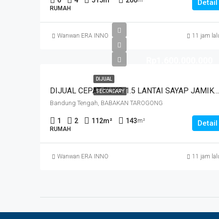
6
4
515
m²
200
m²
Detail
RUMAH
Wanwan ERA INNO
11 jam lal
Rp1.600.000.000
DIJUAL
DIJUAL CEPAT RUKO 1.5 LANTAI SAYAP JAMIKA MASUK HNYA 30 MTR DR JALAN MAIN ROAD JAMIKA HARGA MURAHHH. JL BABAKAN TAROGONG
SECONDARY
Bandung Tengah, BABAKAN TAROGONG
1
2
112
m²
143
m²
Detail
RUMAH
Wanwan ERA INNO
11 jam lal