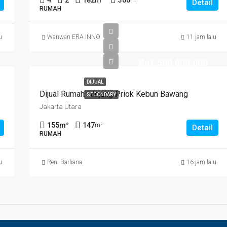
4
2
182
m²
300
m²
Detail
RUMAH
u
Wanwan ERA INNO
11 jam lalu
Rp1.500.000.000
DIJUAL
Dijual Rumah Tanjung Priok Kebun Bawang
SECONDARY
Jakarta Utara
155
m²
147
m²
Detail
RUMAH
u
Reni Barliana
16 jam lalu