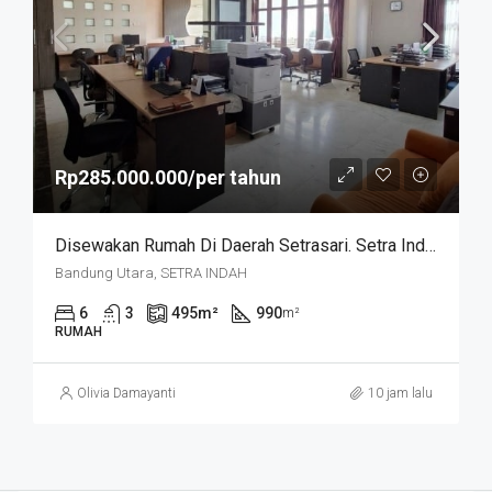
Rp285.000.000/per tahun
Disewakan Rumah Di Daerah Setrasari. Setra Indah
Bandung Utara, SETRA INDAH
6
3
495
m²
990
m²
RUMAH
Olivia Damayanti
10 jam lalu