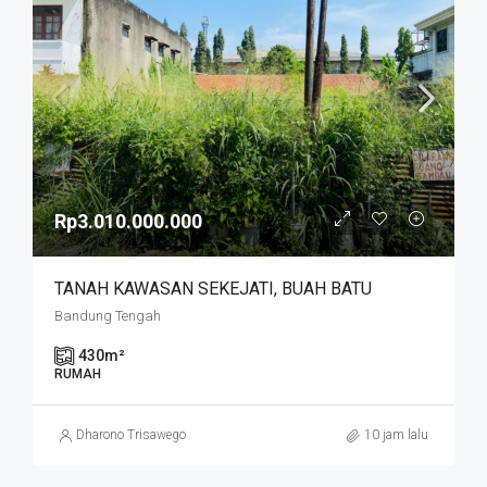
Rp3.010.000.000
TANAH KAWASAN SEKEJATI, BUAH BATU
Bandung Tengah
430
m²
RUMAH
Dharono Trisawego
10 jam lalu