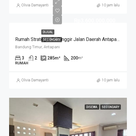
Olivia Damayanti
10 jam lalu
Rp3.600.000.000
DIJUAL
Rumah Strategis Di Pinggir Jalan Daerah Antapani . Cocok Untuk Usaha. SUKANEGARA
SECONDARY
Bandung Timur, Antapani
3
2
285
m²
200
m²
RUMAH
Olivia Damayanti
10 jam lalu
DISEWA
SECONDARY