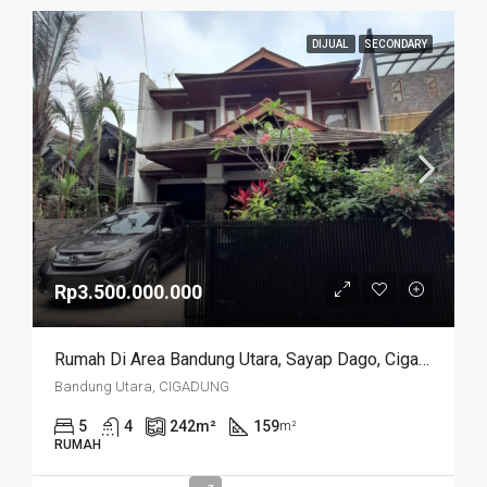
DIJUAL
SECONDARY
Rp3.500.000.000
Rumah Di Area Bandung Utara, Sayap Dago, Cigadung.
Bandung Utara, CIGADUNG
5
4
242
m²
159
m²
RUMAH