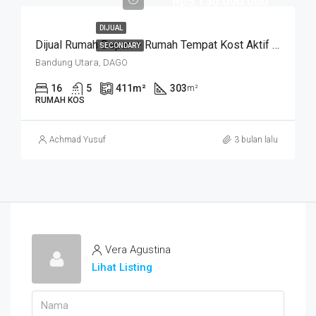
Rp5.150.000.000
DIJUAL
Dijual Rumah Depan + Rumah Tempat Kost Aktif Siap Pakai. CISITU LAMA
SECONDARY
Bandung Utara, DAGO
16
5
411
m²
303
m²
RUMAH KOS
Achmad Yusuf
3 bulan lalu
Vera Agustina
Lihat Listing