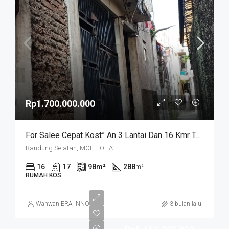
Rp1.700.000.000
For Salee Cepat Kost” An 3 Lantai Dan 16 Kmr Tdr+kmr Mandi Dalamdi Jalan Moch Toha
Bandung Selatan, MOH TOHA
16
17
98
m²
288
m²
RUMAH KOS
Wanwan ERA INNO
3 bulan lalu