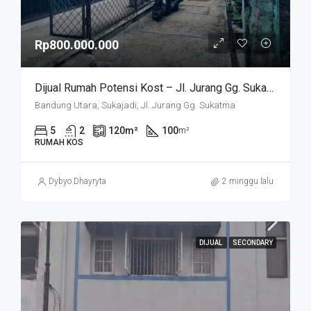
Rp800.000.000
Dijual Rumah Potensi Kost – Jl. Jurang Gg. Sukatma Sukajadi Bandung
Bandung Utara, Sukajadi, Jl. Jurang Gg. Sukatma
5
2
120
m²
100
m²
RUMAH KOS
Dybyo Dhayryta
2 minggu lalu
DIJUAL
SECONDARY