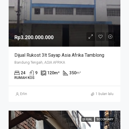
Rp3.200.000.000
Dijual Rukost 3lt Sayap Asia Afrika Tamblong
Bandung Tengah, ASIA AFRIKA
24
9
120
m²
350
m²
RUMAH KOS
Erlin
1 bulan lalu
DIJUAL
SECONDARY