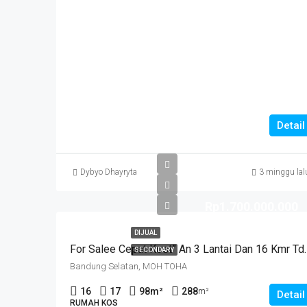
Detail
Dybyo Dhayryta
3 minggu lal
Rp1.700.000.000
DIJUAL
For Salee Cepat Kost” An 3 Lanta
SECONDARY
Bandung Selatan, MOH TOHA
16
17
98
m²
288
m²
Detail
RUMAH KOS