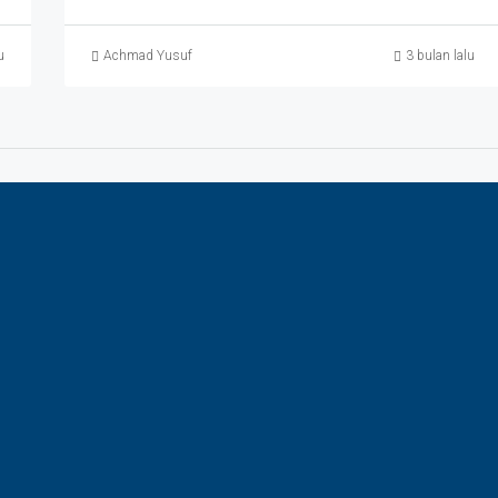
u
Achmad Yusuf
3 bulan lalu