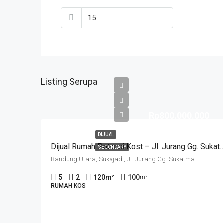
Listing Serupa
Rp800.000.000
DIJUAL
Dijual Rumah Potensi Kost – Jl. Jurang Gg. Suk
SECONDARY
Bandung Utara, Sukajadi, Jl. Jurang Gg. Sukatma
5
2
120
m²
100
m²
RUMAH KOS