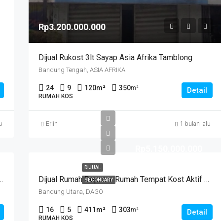
Rp3.200.000.000
Dijual Rukost 3lt Sayap Asia Afrika Tamblong
Bandung Tengah, ASIA AFRIKA
24
9
120
m²
350
m²
Detail
RUMAH KOS
u
Erlin
1 bulan lalu
Rp5.150.000.000
DIJUAL
i Dan 16 Kmr Tdr+kmr Mandi Dalamdi Jalan Moch Toha
Dijual Rumah Depan + Rumah Tempat Kost Aktif Siap Pakai. CISITU LAMA
SECONDARY
Bandung Utara, DAGO
16
5
411
m²
303
m²
Detail
RUMAH KOS