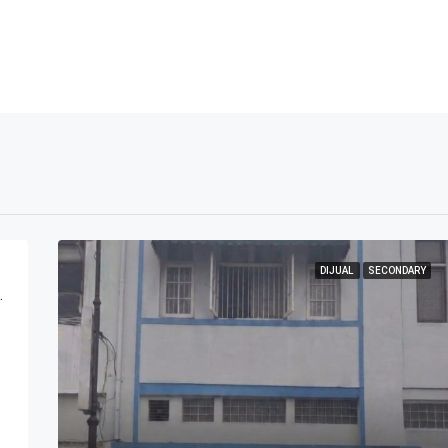
DIJUAL
SECONDARY
atma Sukajadi Bandung