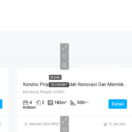
Rp2.900.000.000
DIJUAL
Kondisi Properti Ini Sudah Renovasi Dan Memiliki Desain Scandinavian Yang Menambah Daya Tarik Dan Estetika Properti Ini. Rumah Ini Berada Di Area Perumahan/komplek. Kurdi Timur
SECONDARY
Bandung Tengah, KURDI
4
2
182
m²
300
m²
Detail
RUMAH
u
Wanwan ERA INNO
22 jam lalu