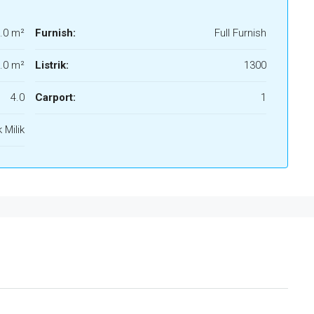
.0 m²
Furnish:
Full Furnish
.0 m²
Listrik:
1300
4.0
Carport:
1
 Milik