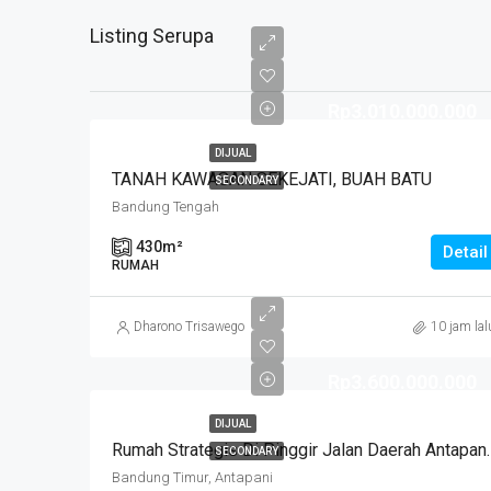
Listing Serupa
Rp3.010.000.000
DIJUAL
TANAH KAWASAN SEKEJATI, BUAH BATU
SECONDARY
Bandung Tengah
430
m²
Detail
RUMAH
Dharono Trisawego
10 jam lal
Rp3.600.000.000
DIJUAL
Rumah Strategis Di Pinggir Jalan
SECONDARY
Bandung Timur, Antapani