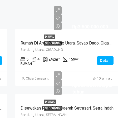
Rp3.500.000.000
DIJUAL
Rumah Di Area Bandung Utara, Sayap Dago, Cigadung.
SECONDARY
Bandung Utara, CIGADUNG
5
4
242
m²
159
m²
Detail
RUMAH
u
Olivia Damayanti
10 jam lalu
Rp285.000.000/per
tahun
DISEWA
 Daerah Antapani . Cocok Untuk Usaha. SUKANEGARA
Disewakan Rumah Di Daerah Setrasari. Setra Indah
SECONDARY
Bandung Utara, SETRA INDAH