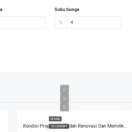
a
Suku bunga
%
Rp2.900.000.000
DIJUAL
Kondisi Properti Ini Sudah Renovasi Dan Memiliki Desain Scandinavian Yang Menambah Daya Tarik Dan Estetika Properti Ini. Rumah Ini Berada Di Area Perumahan/komplek. Kurdi Timur
SECONDARY