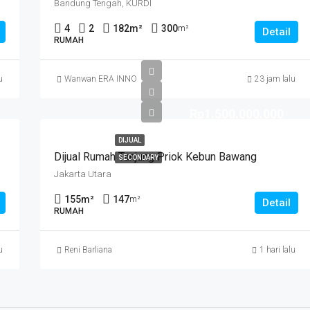
Bandung Tengah, KURDI
4
2
182
m²
300
m²
Detail
RUMAH
u
Wanwan ERA INNO
23 jam lalu
Rp1.500.000.000
DIJUAL
Dijual Rumah Tanjung Priok Kebun Bawang
SECONDARY
Jakarta Utara
155
m²
147
m²
Detail
RUMAH
u
Reni Barliana
1 hari lalu