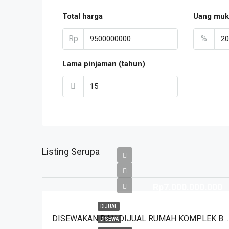
Total harga
Uang muk
Rp
%
Lama pinjaman (tahun)
Listing Serupa
Rp7.000.000.000
DIJUAL
DISEWAKAN DAN DIJUAL RUMAH KOMPLEK BUDISARI HEGARMANAH SETIABUDI DKT SECAPA AD DAN YOGYA SUPERMARKET BANDUNG KOTA
DISEWA