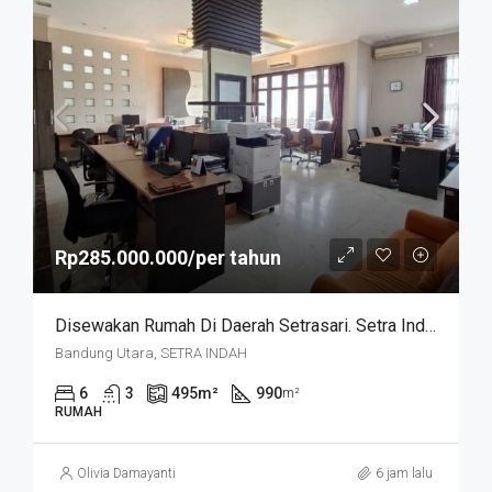
Rp285.000.000/per tahun
Disewakan Rumah Di Daerah Setrasari. Setra Indah
Bandung Utara, SETRA INDAH
6
3
495
m²
990
m²
RUMAH
Olivia Damayanti
6 jam lalu