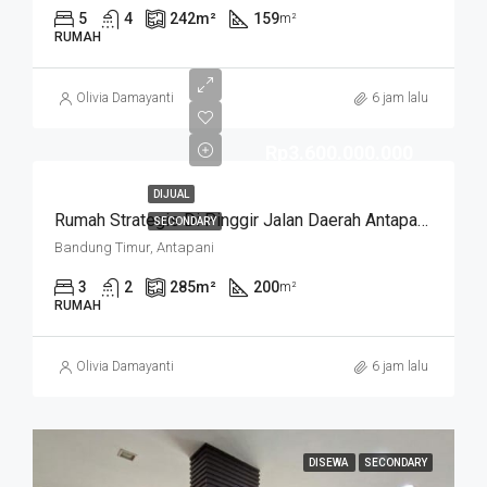
5
4
242
m²
159
m²
RUMAH
Olivia Damayanti
6 jam lalu
Rp3.600.000.000
DIJUAL
Rumah Strategis Di Pinggir Jalan Daerah Antapani . Cocok Untuk Usaha. SUKANEGARA
SECONDARY
Bandung Timur, Antapani
3
2
285
m²
200
m²
RUMAH
Olivia Damayanti
6 jam lalu
DISEWA
SECONDARY