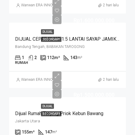
Wanwan ERA INNO
2 hari lalu
Rp1.600.000.000
DIJUAL
DIJUAL CEPAT RUKO 1.5 LANTAI SAYAP JAMIKA MASUK HNYA 30 MTR DR JALAN MAIN ROAD JAMIKA HARGA MURAHHH. JL BABAKAN TAROGONG
SECONDARY
Bandung Tengah, BABAKAN TAROGONG
1
2
112
m²
143
m²
RUMAH
Wanwan ERA INNO
2 hari lalu
Rp1.500.000.000
DIJUAL
Dijual Rumah Tanjung Priok Kebun Bawang
SECONDARY
Jakarta Utara
155
m²
147
m²