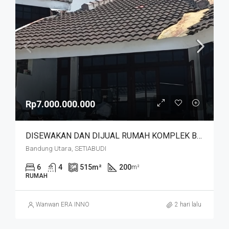
Rp7.000.000.000
DISEWAKAN DAN DIJUAL RUMAH KOMPLEK BUDISARI HEGARMANAH SETIABUDI DKT SECAPA AD DAN YOGYA SUPERMARKET BANDUNG KOTA
Bandung Utara, SETIABUDI
6
4
515
m²
200
m²
RUMAH
Wanwan ERA INNO
2 hari lalu