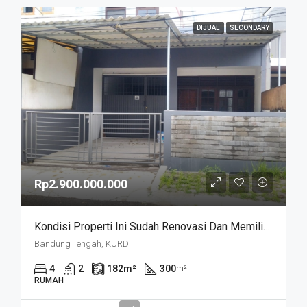
DIJUAL
SECONDARY
Rp2.900.000.000
Kondisi Properti Ini Sudah Renovasi Dan Memiliki Desain Scandinavian Yang Menambah Daya Tarik Dan Estetika Properti Ini. Rumah Ini Berada Di Area Perumahan/komplek. Kurdi Timur
Bandung Tengah, KURDI
4
2
182
m²
300
m²
RUMAH