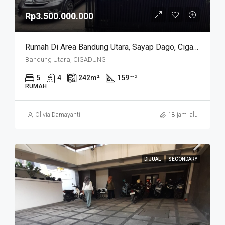
Rp3.500.000.000
Rumah Di Area Bandung Utara, Sayap Dago, Cigadung.
Bandung Utara, CIGADUNG
5
4
242
m²
159
m²
RUMAH
Olivia Damayanti
18 jam lalu
DIJUAL
SECONDARY