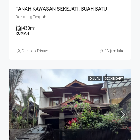
TANAH KAWASAN SEKEJATI, BUAH BATU
Bandung Tengah
430
m²
RUMAH
Dharono Trisawego
18 jam lalu
DIJUAL
SECONDARY