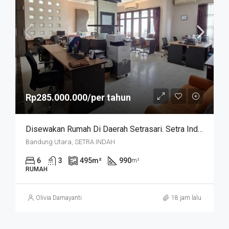
Rp285.000.000/per tahun
Disewakan Rumah Di Daerah Setrasari. Setra Indah
Bandung Utara, SETRA INDAH
6
3
495
m²
990
m²
RUMAH
Olivia Damayanti
18 jam lalu