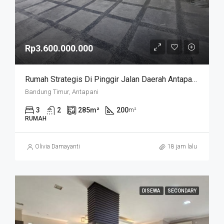
Rp3.600.000.000
Rumah Strategis Di Pinggir Jalan Daerah Antapani . Cocok Untuk Usaha. SUKANEGARA
Bandung Timur, Antapani
3
2
285
m²
200
m²
RUMAH
Olivia Damayanti
18 jam lalu
DISEWA
SECONDARY