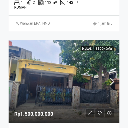
1
2
112
m²
143
m²
RUMAH
Wanwan ERA INNO
4 jam lalu
DIJUAL
SECONDARY
Rp1.500.000.000