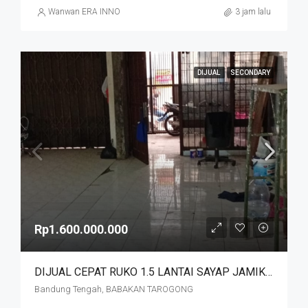
Wanwan ERA INNO
3 jam lalu
DIJUAL
SECONDARY
Rp1.600.000.000
DIJUAL CEPAT RUKO 1.5 LANTAI SAYAP JAMIKA MASUK HNYA 30 MTR DR JALAN MAIN ROAD JAMIKA HARGA MURAHHH. JL BABAKAN TAROGONG
Bandung Tengah, BABAKAN TAROGONG