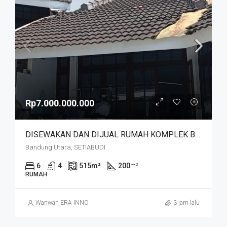
Rp7.000.000.000
DISEWAKAN DAN DIJUAL RUMAH KOMPLEK BUDISARI HEGARMANAH SETIABUDI DKT SECAPA AD DAN YOGYA SUPERMARKET BANDUNG KOTA
Bandung Utara, SETIABUDI
6
4
515
m²
200
m²
RUMAH
Wanwan ERA INNO
3 jam lalu