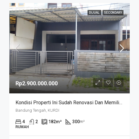
DIJUAL
SECONDARY
Rp2.900.000.000
Kondisi Properti Ini Sudah Renovasi Dan Memiliki Desain Scandinavian Yang Menambah Daya Tarik Dan Estetika Properti Ini. Rumah Ini Berada Di Area Perumahan/komplek. Kurdi Timur
Bandung Tengah, KURDI
4
2
182
m²
300
m²
RUMAH