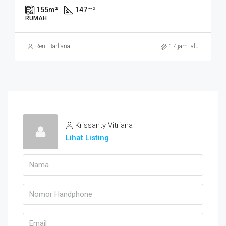
155
m²
147
m²
RUMAH
Reni Barliana
17 jam lalu
Krissanty Vitriana
Lihat Listing