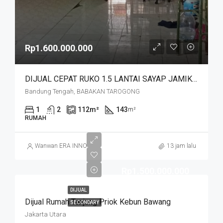
Rp1.600.000.000
DIJUAL CEPAT RUKO 1.5 LANTAI SAYAP JAMIKA MASUK HNYA 30 MTR DR JALAN MAIN ROAD JAMIKA HARGA MURAHHH. JL BABAKAN TAROGONG
Bandung Tengah, BABAKAN TAROGONG
1
2
112
m²
143
m²
RUMAH
Wanwan ERA INNO
13 jam lalu
Rp1.500.000.000
DIJUAL
Dijual Rumah Tanjung Priok Kebun Bawang
SECONDARY
Jakarta Utara