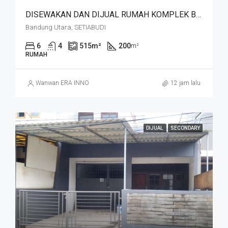
DISEWAKAN DAN DIJUAL RUMAH KOMPLEK BUDISARI HEGARMANAH SETIABUDI DKT SECAPA AD DAN YOGYA SUPERMARKET BANDUNG KOTA
Bandung Utara, SETIABUDI
6
4
515
m²
200
m²
RUMAH
Wanwan ERA INNO
12 jam lalu
DIJUAL
SECONDARY