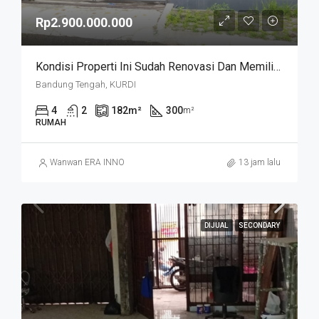
Rp2.900.000.000
Kondisi Properti Ini Sudah Renovasi Dan Memiliki Desain Scandinavian Yang Menambah Daya Tarik Dan Estetika Properti Ini. Rumah Ini Berada Di Area Perumahan/komplek. Kurdi Timur
Bandung Tengah, KURDI
4
2
182
m²
300
m²
RUMAH
Wanwan ERA INNO
13 jam lalu
DIJUAL
SECONDARY