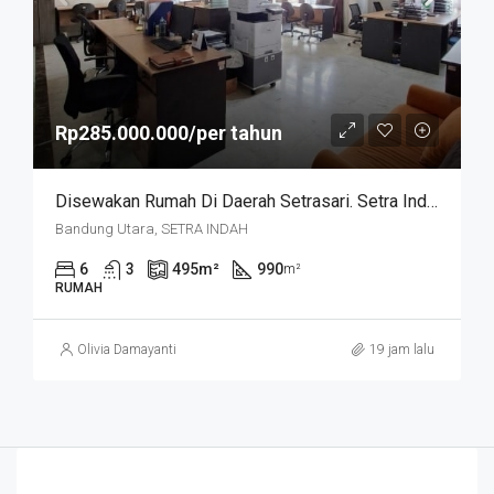
Rp285.000.000/per tahun
Disewakan Rumah Di Daerah Setrasari. Setra Indah
Bandung Utara, SETRA INDAH
6
3
495
m²
990
m²
RUMAH
Olivia Damayanti
19 jam lalu