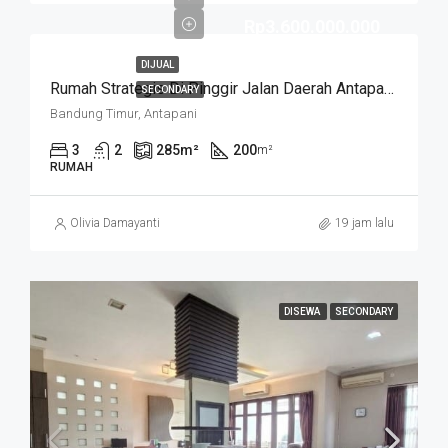
Rp3.600.000.000
DIJUAL
Rumah Strategis Di Pinggir Jalan Daerah Antapani . Cocok Untuk Usaha. SUKANEGARA
SECONDARY
Bandung Timur, Antapani
3
2
285
m²
200
m²
RUMAH
Olivia Damayanti
19 jam lalu
DISEWA
SECONDARY