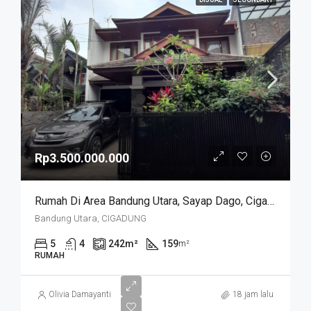
Rp3.500.000.000
Rumah Di Area Bandung Utara, Sayap Dago, Cigadung.
Bandung Utara, CIGADUNG
5
4
242
m²
159
m²
RUMAH
Olivia Damayanti
18 jam lalu