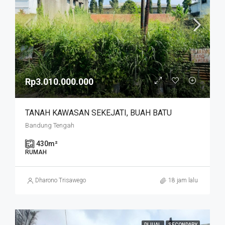
Rp3.010.000.000
TANAH KAWASAN SEKEJATI, BUAH BATU
Bandung Tengah
430
m²
RUMAH
Dharono Trisawego
18 jam lalu
DIJUAL
SECONDARY