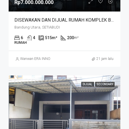
Rp7.000.000.000
DISEWAKAN DAN DIJUAL RUMAH KOMPLEK BUDISARI HEGARMANAH SETIABUDI DKT SECAPA AD DAN YOGYA SUPERMARKET BANDUNG KOTA
Bandung Utara, SETIABUDI
6
4
515
m²
200
m²
RUMAH
Wanwan ERA INNO
21 jam lalu
DIJUAL
SECONDARY