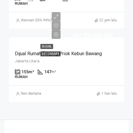
RUMAH
Wanwan ERA INNO
22 jam lalu
Rp1.500.000.000
DIJUAL
Dijual Rumah Tanjung Priok Kebun Bawang
SECONDARY
Jakarta Utara
155
m²
147
m²
RUMAH
Reni Barliana
1 hari lalu