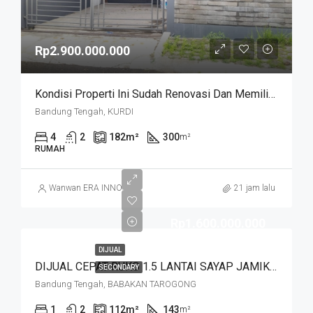
Rp2.900.000.000
Kondisi Properti Ini Sudah Renovasi Dan Memiliki Desain Scandinavian Yang Menambah Daya Tarik Dan Estetika Properti Ini. Rumah Ini Berada Di Area Perumahan/komplek. Kurdi Timur
Bandung Tengah, KURDI
4
2
182
m²
300
m²
RUMAH
Wanwan ERA INNO
21 jam lalu
Rp1.600.000.000
DIJUAL
DIJUAL CEPAT RUKO 1.5 LANTAI SAYAP JAMIKA MASUK HNYA 30 MTR DR JALAN MAIN ROAD JAMIKA HARGA MURAHHH. JL BABAKAN TAROGONG
SECONDARY
Bandung Tengah, BABAKAN TAROGONG
1
2
112
m²
143
m²