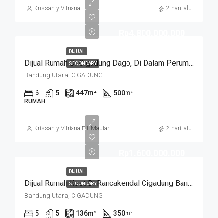
Krissanty Vitriana
2 hari lalu
Rp4.800.000.000
DIJUAL
Dijual Rumah Di Cigadung Dago, Di Dalam Perumahan, Lokasi Strategis Siap Huni Semi Furnished
SECONDARY
Bandung Utara, CIGADUNG
6
5
447
m²
500
m²
RUMAH
Krissanty Vitriana
,
Effi Maulani
2 hari lalu
Rp1.600.000.000
DIJUAL
Dijual Rumah Kost Di Rancakendal Cigadung Bandung
SECONDARY
Bandung Utara, CIGADUNG
5
5
136
m²
350
m²