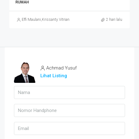
RUMAH
Effi Maulani
,
Krissanty Vitriana
2 hari lalu
Achmad Yusuf
Lihat Listing