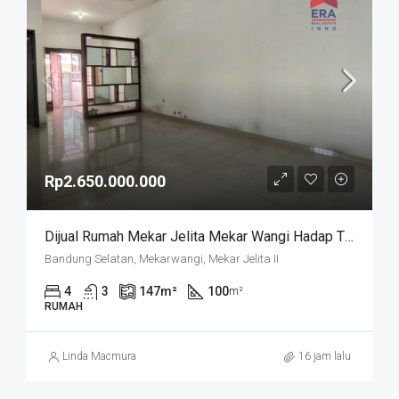
Rp2.650.000.000
Dijual Rumah Mekar Jelita Mekar Wangi Hadap Timur Harga Di Bawah 3 M
Bandung Selatan, Mekarwangi, Mekar Jelita II
4
3
147
m²
100
m²
RUMAH
Linda Macmura
16 jam lalu