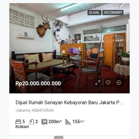
DIJUAL
SECONDARY
Rp20.000.000.000
Dijual Rumah Senayan Kebayoran Baru Jakarta Pusat
Jakarta, KEBAYORAN
5
2
200
m²
155
m²
RUMAH