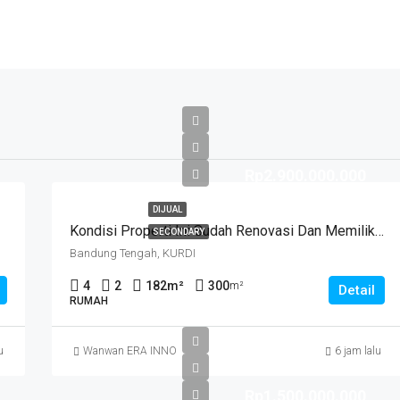
Rp2.900.000.000
DIJUAL
Kondisi Properti Ini Sudah Renovasi Dan Memiliki Desain Scandinavian Yang Menambah Daya Tarik Dan Estetika Properti Ini. Rumah Ini Berada Di Area Perumahan/komplek. Kurdi Timur
SECONDARY
Bandung Tengah, KURDI
4
2
182
m²
300
m²
Detail
RUMAH
u
Wanwan ERA INNO
6 jam lalu
Rp1.500.000.000