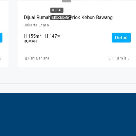
DIJUAL
Dijual Rumah Tanjung Priok Kebun Bawang
SECONDARY
Jakarta Utara
155
m²
147
m²
Detail
RUMAH
u
Reni Barliana
11 jam lalu