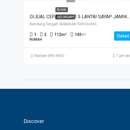
DIJUAL
DIJUAL CEPAT RUKO 1.5 LANTAI SAYAP JAMIKA MASUK HNYA 30 MTR DR JALAN MAIN ROAD JAMIKA HARGA MURAHHH. JL BABAKAN TAROGONG
SECONDARY
Bandung Tengah, BABAKAN TAROGONG
1
2
112
m²
143
m²
Detail
RUMAH
Wanwan ERA INNO
7 jam lal
Discover