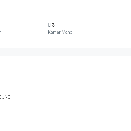
3
r
Kamar Mandi
NDUNG