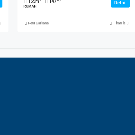
155
m²
147
m²
Detail
RUMAH
u
Reni Barliana
1 hari lalu