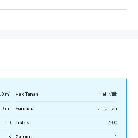
.0 m²
Hak Tanah:
Hak Milik
.0 m²
Furnish:
Unfurnish
4.0
Listrik:
2200
3
Carport:
1