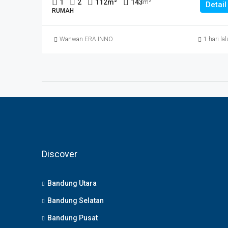
1
2
112
m²
143
m²
Detail
RUMAH
Wanwan ERA INNO
1 hari lal
Discover
Bandung Utara
Bandung Selatan
Bandung Pusat