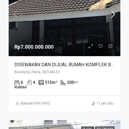
Rp7.000.000.000
DISEWAKAN DAN DIJUAL RUMAH KOMPLEK BUDISARI HEGARMANAH SETIABUDI DKT SECAPA AD DAN YOGYA SUPERMARKET BANDUNG KOTA
Bandung Utara, SETIABUDI
6
4
515
m²
200
m²
RUMAH
Wanwan ERA INNO
11 jam lalu
DIJUAL
SECONDARY