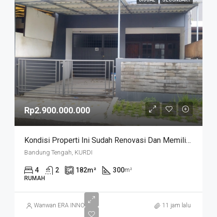
Rp2.900.000.000
Kondisi Properti Ini Sudah Renovasi Dan Memiliki Desain Scandinavian Yang Menambah Daya Tarik Dan Estetika Properti Ini. Rumah Ini Berada Di Area Perumahan/komplek. Kurdi Timur
Bandung Tengah, KURDI
4
2
182
m²
300
m²
RUMAH
Wanwan ERA INNO
11 jam lalu