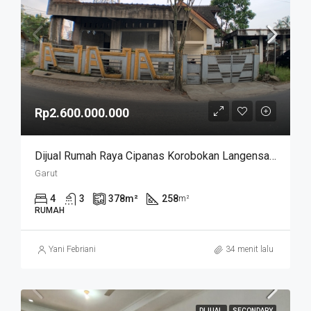
Rp2.600.000.000
Dijual Rumah Raya Cipanas Korobokan Langensari Tarogong Garut
Garut
4
3
378
m²
258
m²
RUMAH
Yani Febriani
34 menit lalu
DIJUAL
SECONDARY