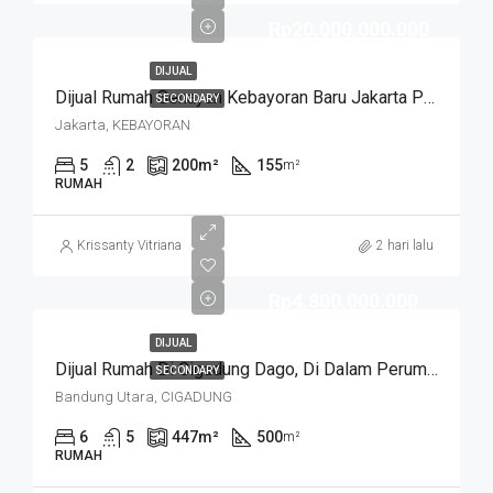
Rp20.000.000.000
DIJUAL
Dijual Rumah Senayan Kebayoran Baru Jakarta Pusat
SECONDARY
Jakarta, KEBAYORAN
5
2
200
m²
155
m²
RUMAH
Krissanty Vitriana
2 hari lalu
Rp4.800.000.000
DIJUAL
Dijual Rumah Di Cigadung Dago, Di Dalam Perumahan, Lokasi Strategis Siap Huni Semi Furnished
SECONDARY
Bandung Utara, CIGADUNG
6
5
447
m²
500
m²
RUMAH