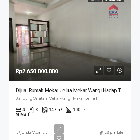
Rp2.650.000.000
Dijual Rumah Mekar Jelita Mekar Wangi Hadap Timur Harga Di Bawah 3 M
Bandung Selatan, Mekarwangi, Mekar Jelita II
4
3
147
m²
100
m²
RUMAH
Linda Macmura
23 jam lalu