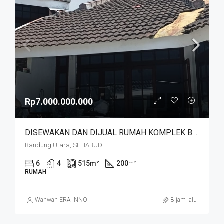
Rp7.000.000.000
DISEWAKAN DAN DIJUAL RUMAH KOMPLEK BUDISARI HEGARMANAH SETIABUDI DKT SECAPA AD DAN YOGYA SUPERMARKET BANDUNG KOTA
Bandung Utara, SETIABUDI
6
4
515
m²
200
m²
RUMAH
Wanwan ERA INNO
8 jam lalu