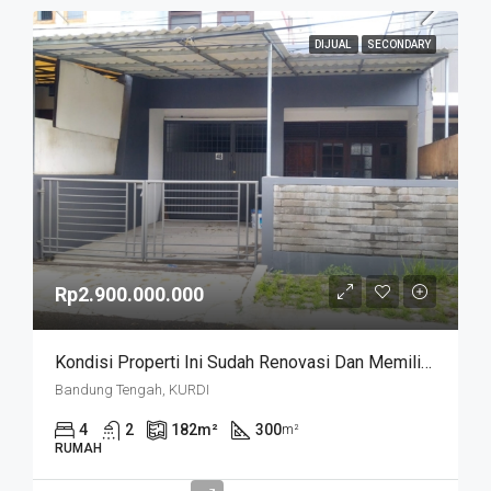
DIJUAL
SECONDARY
Rp2.900.000.000
Kondisi Properti Ini Sudah Renovasi Dan Memiliki Desain Scandinavian Yang Menambah Daya Tarik Dan Estetika Properti Ini. Rumah Ini Berada Di Area Perumahan/komplek. Kurdi Timur
Bandung Tengah, KURDI
4
2
182
m²
300
m²
RUMAH