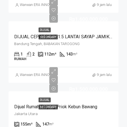
Wanwan ERA INNO
9 jam lalu
Rp1.600.000.000
DIJUAL
DIJUAL CEPAT RUKO 1.5 LANTAI SAYAP JAMIKA MASUK HNYA 30 MTR DR JALAN MAIN ROAD JAMIKA HARGA MURAHHH. JL BABAKAN TAROGONG
SECONDARY
Bandung Tengah, BABAKAN TAROGONG
1
2
112
m²
143
m²
RUMAH
Wanwan ERA INNO
9 jam lalu
Rp1.500.000.000
DIJUAL
Dijual Rumah Tanjung Priok Kebun Bawang
SECONDARY
Jakarta Utara
155
m²
147
m²