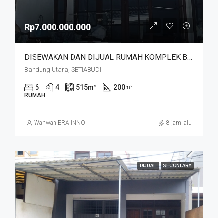
Rp7.000.000.000
DISEWAKAN DAN DIJUAL RUMAH KOMPLEK BUDISARI HEGARMANAH SETIABUDI DKT SECAPA AD DAN YOGYA SUPERMARKET BANDUNG KOTA
Bandung Utara, SETIABUDI
6
4
515
m²
200
m²
RUMAH
Wanwan ERA INNO
8 jam lalu
DIJUAL
SECONDARY