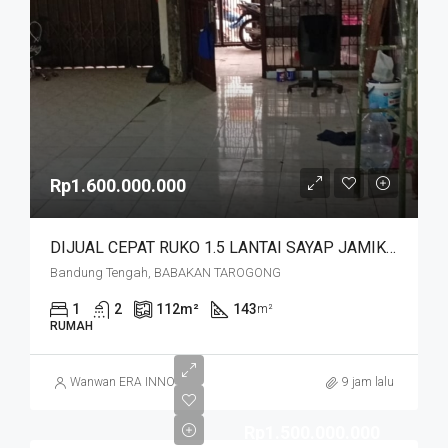
Rp1.600.000.000
DIJUAL CEPAT RUKO 1.5 LANTAI SAYAP JAMIKA MASUK HNYA 30 MTR DR JALAN MAIN ROAD JAMIKA HARGA MURAHHH. JL BABAKAN TAROGONG
Bandung Tengah, BABAKAN TAROGONG
1
2
112
m²
143
m²
RUMAH
Wanwan ERA INNO
9 jam lalu
Rp1.500.000.000