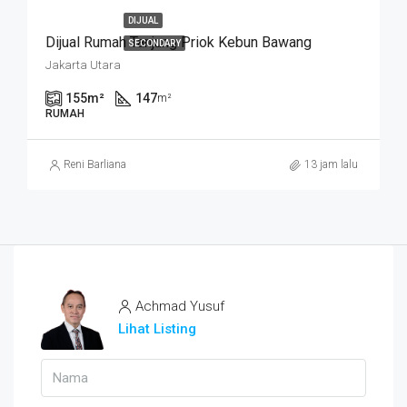
DIJUAL
Dijual Rumah Tanjung Priok Kebun Bawang
SECONDARY
Jakarta Utara
155
m²
147
m²
RUMAH
Reni Barliana
13 jam lalu
Achmad Yusuf
Lihat Listing