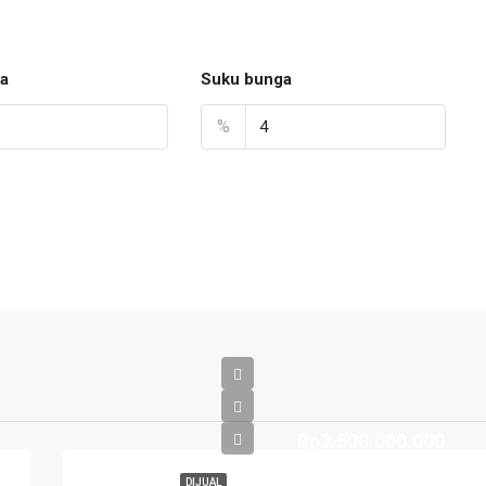
a
Suku bunga
%
Rp3.500.000.000
DIJUAL