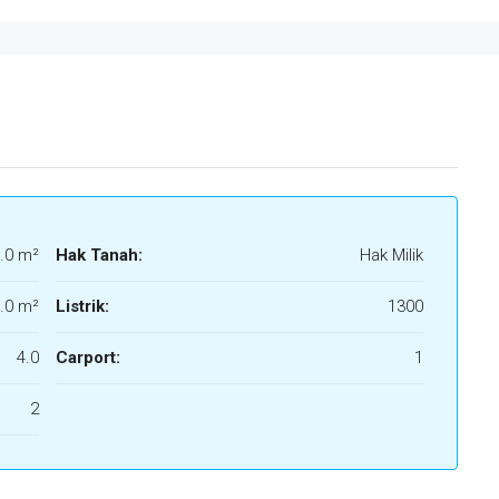
.0 m²
Hak Tanah:
Hak Milik
.0 m²
Listrik:
1300
4.0
Carport:
1
2