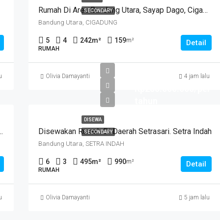
Rumah Di Area Bandung Utara, Sayap Dago, Cigadung.
SECONDARY
Bandung Utara, CIGADUNG
5
4
242
m²
159
m²
Detail
RUMAH
u
Olivia Damayanti
4 jam lalu
Rp285.000.000/per
tahun
DISEWA
 Daerah Antapani . Cocok Untuk Usaha. SUKANEGARA
Disewakan Rumah Di Daerah Setrasari. Setra Indah
SECONDARY
Bandung Utara, SETRA INDAH
6
3
495
m²
990
m²
Detail
RUMAH
u
Olivia Damayanti
5 jam lalu