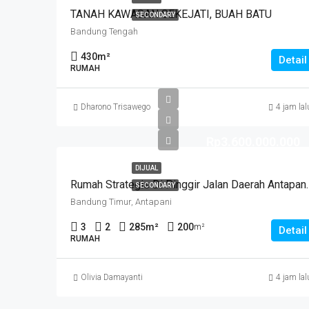
TANAH KAWASAN SEKEJATI, BUAH BATU
SECONDARY
Bandung Tengah
430
m²
Detail
RUMAH
Dharono Trisawego
4 jam lal
Rp3.600.000.000
DIJUAL
Rumah Strategis Di Pinggir Jalan
SECONDARY
Bandung Timur, Antapani
3
2
285
m²
200
m²
Detail
RUMAH
Olivia Damayanti
4 jam lal