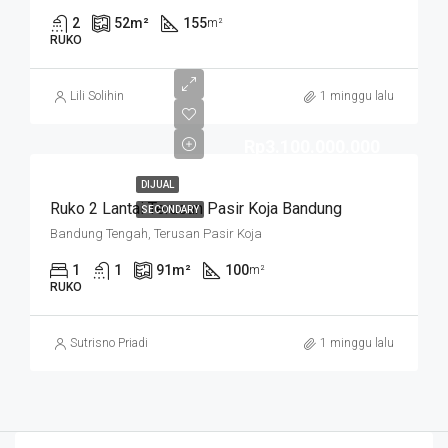
2
52
m²
155
m²
RUKO
Lili Solihin
1 minggu lalu
Rp3.100.000.000
DIJUAL
Ruko 2 Lantai Terusan Pasir Koja Bandung
SECONDARY
Bandung Tengah, Terusan Pasir Koja
1
1
91
m²
100
m²
RUKO
Sutrisno Priadi
1 minggu lalu