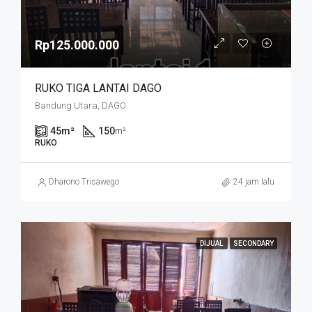
Rp125.000.000
RUKO TIGA LANTAI DAGO
Bandung Utara, DAGO
45
m²
150
m²
RUKO
Dharono Trisawego
24 jam lalu
DIJUAL
SECONDARY