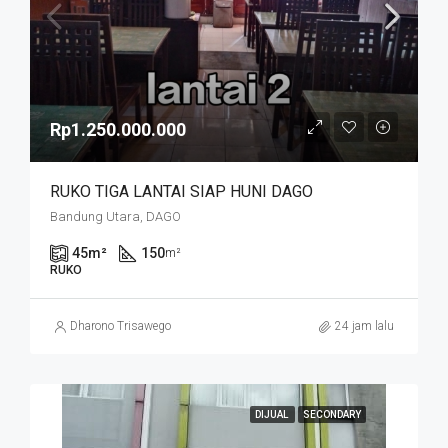
Rp1.250.000.000
RUKO TIGA LANTAI SIAP HUNI DAGO
Bandung Utara, DAGO
45
m²
150
m²
RUKO
Dharono Trisawego
24 jam lalu
DIJUAL
SECONDARY