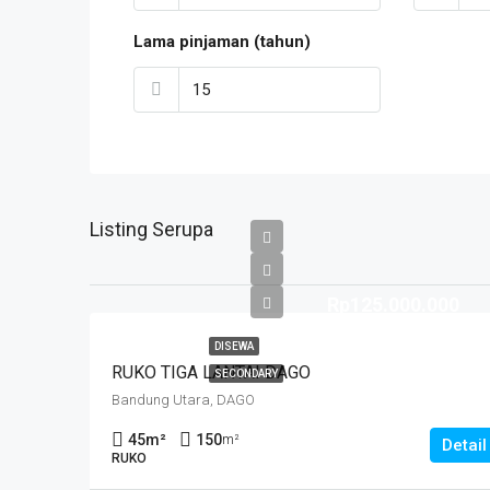
Lama pinjaman (tahun)
Listing Serupa
Rp125.000.000
DISEWA
RUKO TIGA LANTAI DAGO
SECONDARY
Bandung Utara, DAGO
45
m²
150
m²
Detail
RUKO