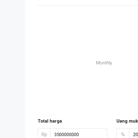
Monthly
Total harga
Uang muk
Rp
%