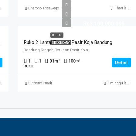
u
Dharono Trisawego
1 hari lalu
Rp3.100.000.000
DIJUAL
baduyut Bandung
Ruko 2 Lantai Terusan Pasir Koja Bandung
SECONDARY
Bandung Tengah, Terusan Pasir Koja
1
1
91
m²
100
m²
Detail
RUKO
u
Sutrisno Priadi
1 minggu lalu