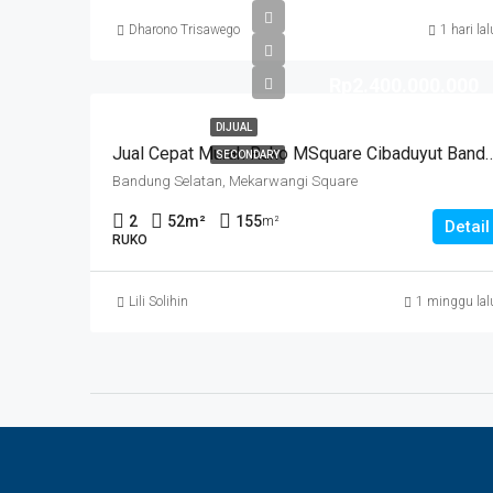
Dharono Trisawego
1 hari lal
Rp2.400.000.000
DIJUAL
Jual Cepat Murah Ruko MSquare Ci
SECONDARY
Bandung Selatan, Mekarwangi Square
2
52
m²
155
m²
Detail
RUKO
Lili Solihin
1 minggu lal