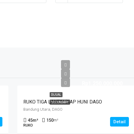
Rp1.250.000.000
DIJUAL
RUKO TIGA LANTAI SIAP HUNI DAGO
SECONDARY
Bandung Utara, DAGO
45
m²
150
m²
Detail
RUKO