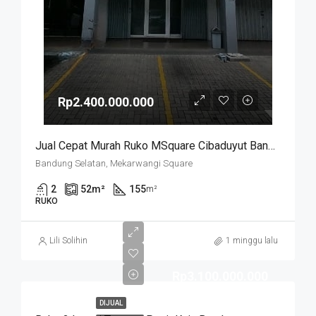
Rp2.400.000.000
Jual Cepat Murah Ruko MSquare Cibaduyut Bandung
Bandung Selatan, Mekarwangi Square
2
52
m²
155
m²
RUKO
Lili Solihin
1 minggu lalu
Rp3.100.000.000
DIJUAL