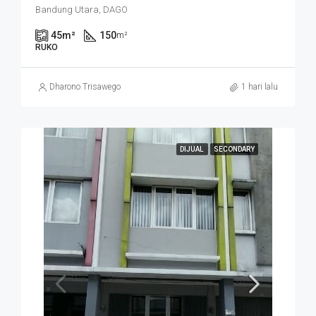
Bandung Utara, DAGO
45
m²
150
m²
RUKO
Dharono Trisawego
1 hari lalu
DIJUAL
SECONDARY