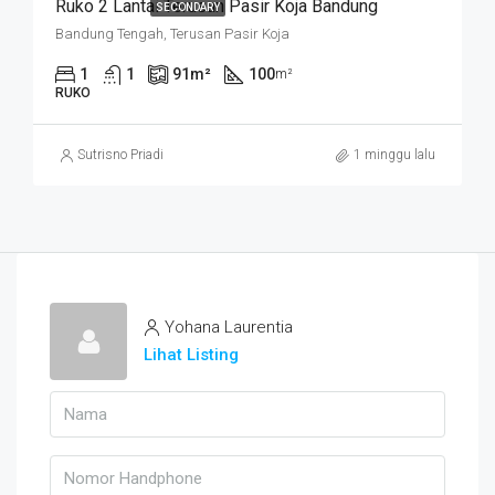
Ruko 2 Lantai Terusan Pasir Koja Bandung
SECONDARY
Bandung Tengah, Terusan Pasir Koja
1
1
91
m²
100
m²
RUKO
Sutrisno Priadi
1 minggu lalu
Yohana Laurentia
Lihat Listing