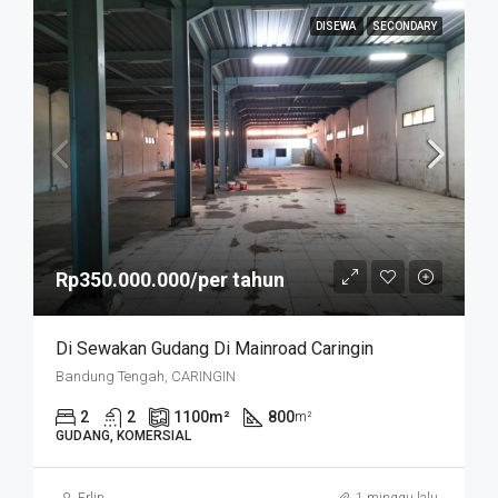
DISEWA
SECONDARY
Rp350.000.000/per tahun
Di Sewakan Gudang Di Mainroad Caringin
Bandung Tengah, CARINGIN
2
2
1100
m²
800
m²
GUDANG, KOMERSIAL