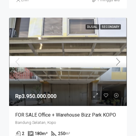
Erlin
1 minggu lalu
DIJUAL
SECONDARY
Rp3.950.000.000
FOR SALE Office + Warehouse Bizz Park KOPO
Bandung Selatan, Kopo
2
180
m²
250
m²