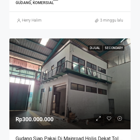
GUDANG, KOMERSIAL
Herry Halim
3 minggu lalu
DIJUAL
SECONDARY
Rp300.000.000
Gudang Siap Pakai Di Mainroad Holis Dekat Tol Pasir Koja