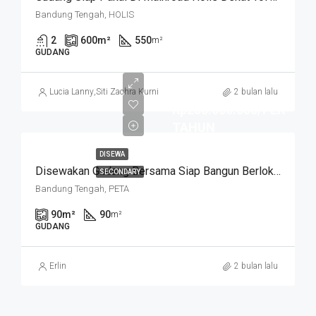
Bandung Tengah, HOLIS
2
600
m²
550
m²
GUDANG
Lucia Lanny
,
Siti Zachra Kurniasari
2 bulan lalu
Rp200.000.000/PER
TAHUN
DISEWA
Disewakan Gudang Bersama Siap Bangun Berlokasi Jl Peta Di Bandung Pusat, Dengan Tempat Parkir Luas
SECONDARY
Bandung Tengah, PETA
90
m²
90
m²
GUDANG
Erlin
2 bulan lalu