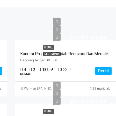
Rp2.900.000.000
DIJUAL
Kondisi Properti Ini Sudah Renovasi Dan Memiliki Desain Scandinavian Yang Menambah Daya Tarik Dan Estetika Properti Ini. Rumah Ini Berada Di Area Perumahan/komplek. Kurdi Timur
SECONDARY
Bandung Tengah, KURDI
4
2
182
m²
300
m²
Detail
RUMAH
u
Wanwan ERA INNO
31 menit lalu
Rp1.500.000.000
DIJUAL