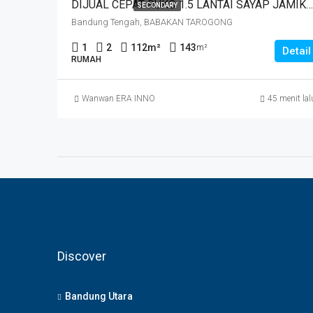
DIJUAL CEPAT RUKO 1.5 LANTAI SAYAP JAMIKA MASUK HNYA 30 MTR DR JALAN MAIN ROAD JAMIKA HARGA MURAHHH. JL BABAKAN TAROGONG
SECONDARY
Bandung Tengah, BABAKAN TAROGONG
1
2
112
m²
143
m²
Detail
RUMAH
Wanwan ERA INNO
45 menit lal
Discover
Bandung Utara