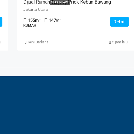
Dijual Rumah Tanjung Priok Kebun Bawang
SECONDARY
Jakarta Utara
155
m²
147
m²
Detail
RUMAH
u
Reni Barliana
5 jam lalu