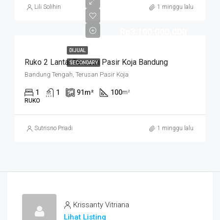
Lili Solihin
1 minggu lalu
Rp3.100.000.000
DIJUAL
Ruko 2 Lantai Terusan Pasir Koja Bandung
SECONDARY
Bandung Tengah, Terusan Pasir Koja
1
1
91
m²
100
m²
RUKO
Sutrisno Priadi
1 minggu lalu
Krissanty Vitriana
Lihat Listing