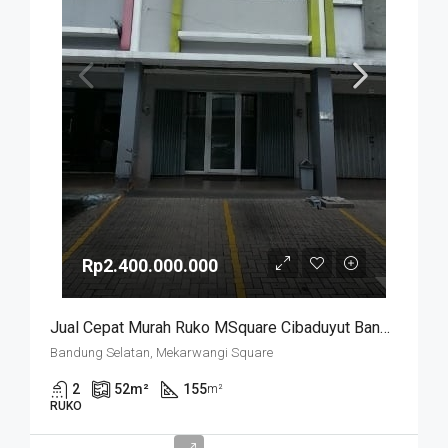
Rp2.400.000.000
Jual Cepat Murah Ruko MSquare Cibaduyut Bandung
Bandung Selatan, Mekarwangi Square
2
52
m²
155
m²
RUKO