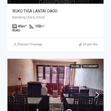
RUKO TIGA LANTAI DAGO
Bandung Utara, DAGO
45
m²
150
m²
RUKO
Dharono Trisawego
24 jam lalu
DIJUAL
SECONDARY