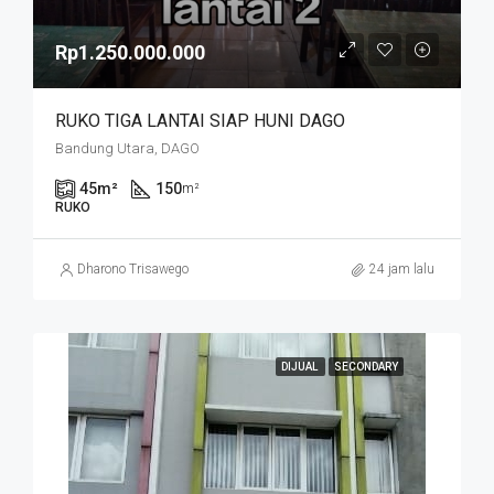
Rp1.250.000.000
RUKO TIGA LANTAI SIAP HUNI DAGO
Bandung Utara, DAGO
45
m²
150
m²
RUKO
Dharono Trisawego
24 jam lalu
DIJUAL
SECONDARY