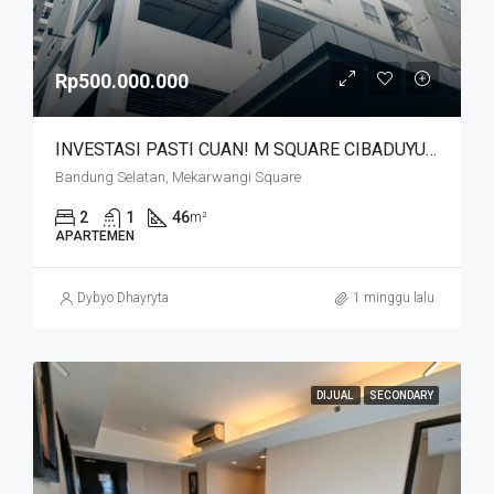
Rp500.000.000
INVESTASI PASTI CUAN! M SQUARE CIBADUYUT DEKAT MEKARWANGI
Bandung Selatan, Mekarwangi Square
2
1
46
m²
APARTEMEN
Dybyo Dhayryta
1 minggu lalu
DIJUAL
SECONDARY