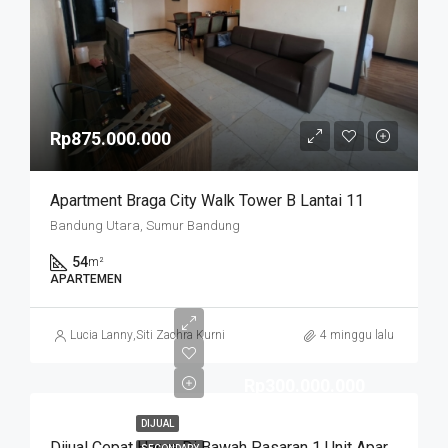
Rp875.000.000
Apartment Braga City Walk Tower B Lantai 11
Bandung Utara, Sumur Bandung
54
m²
APARTEMEN
Lucia Lanny
,
Siti Zachra Kurniasari
4 minggu lalu
Rp300.000.000
DIJUAL
Dijual Cepat Harga Di Bawah Pasaran 1 Unit Apartemen Cicadas Jln A Yani Bandung Kota