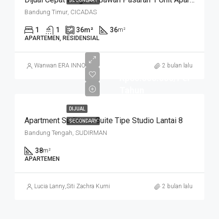
SECONDARY
Bandung Timur, CICADAS
1
1
36
m²
36
m²
APARTEMEN, RESIDENSIAL
Wanwan ERA INNO
2 bulan lalu
Rp60.000.000/Per
Tahun
DIJUAL
Apartment Sudirman Suite Tipe Studio Lantai 8
SECONDARY
Bandung Tengah, SUDIRMAN
38
m²
APARTEMEN
Lucia Lanny
,
Siti Zachra Kurniasari
2 bulan lalu