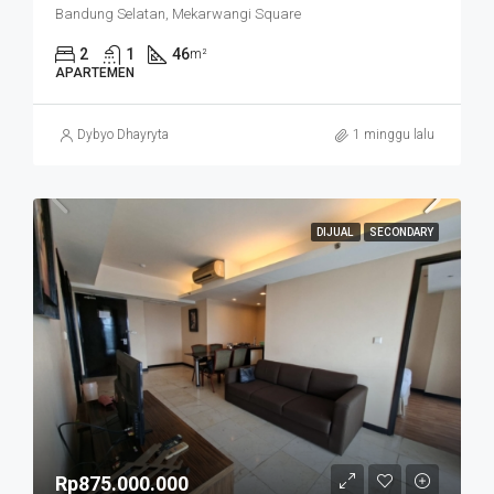
Bandung Selatan, Mekarwangi Square
2
1
46
m²
APARTEMEN
Dybyo Dhayryta
1 minggu lalu
DIJUAL
SECONDARY
Rp875.000.000