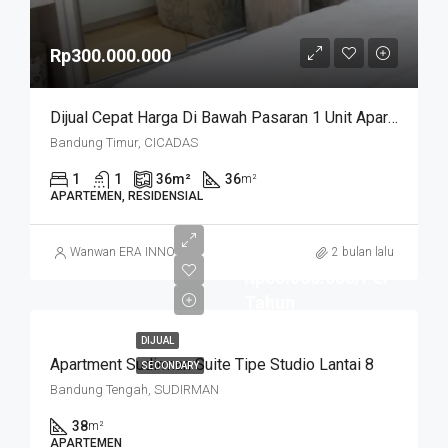
Rp300.000.000
Dijual Cepat Harga Di Bawah Pasaran 1 Unit Apartemen Cicadas Jln A Yani Bandung Kota
Bandung Timur, CICADAS
1
1
36
m²
36
m²
APARTEMEN, RESIDENSIAL
Wanwan ERA INNO
2 bulan lalu
Rp60.000.000/Per
Tahun
DIJUAL
Apartment Sudirman Suite Tipe Studio Lantai 8
SECONDARY
Bandung Tengah, SUDIRMAN
38
m²
APARTEMEN