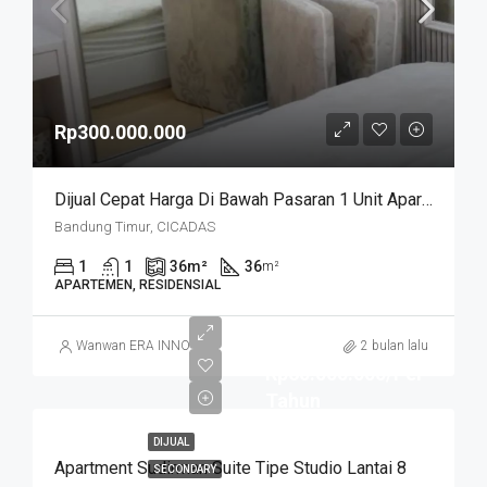
Rp300.000.000
Dijual Cepat Harga Di Bawah Pasaran 1 Unit Apartemen Cicadas Jln A Yani Bandung Kota
Bandung Timur, CICADAS
1
1
36
m²
36
m²
APARTEMEN, RESIDENSIAL
Wanwan ERA INNO
2 bulan lalu
Rp60.000.000/Per
Tahun
DIJUAL
Apartment Sudirman Suite Tipe Studio Lantai 8
SECONDARY