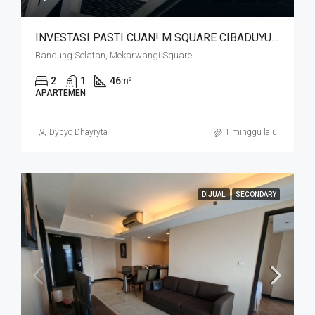
INVESTASI PASTI CUAN! M SQUARE CIBADUYUT DEKAT MEKARWANGI
Bandung Selatan, Mekarwangi Square
2
1
46
m²
APARTEMEN
Dybyo Dhayryta
1 minggu lalu
DIJUAL
SECONDARY