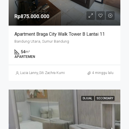
Rp875.000.000
Apartment Braga City Walk Tower B Lantai 11
Bandung Utara, Sumur Bandung
54
m²
APARTEMEN
Lucia Lanny
,
Siti Zachra Kurniasari
4 minggu lalu
DIJUAL
SECONDARY