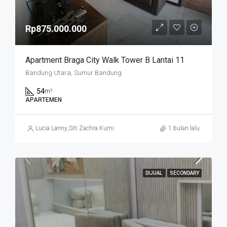
Rp875.000.000
Apartment Braga City Walk Tower B Lantai 11
Bandung Utara, Sumur Bandung
54
m²
APARTEMEN
Lucia Lanny
,
Siti Zachra Kurniasari
1 bulan lalu
DIJUAL
SECONDARY