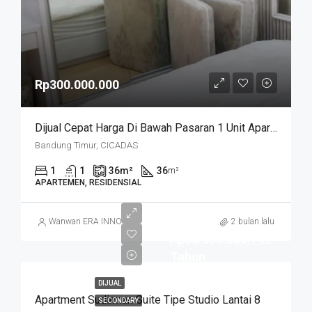
Rp300.000.000
Dijual Cepat Harga Di Bawah Pasaran 1 Unit Apartemen Cicadas Jln A Yani Bandung Kota
Bandung Timur, CICADAS
1
1
36
m²
36
m²
APARTEMEN, RESIDENSIAL
Wanwan ERA INNO
2 bulan lalu
Rp60.000.000/Per
Tahun
DIJUAL
Apartment Sudirman Suite Tipe Studio Lantai 8
SECONDARY