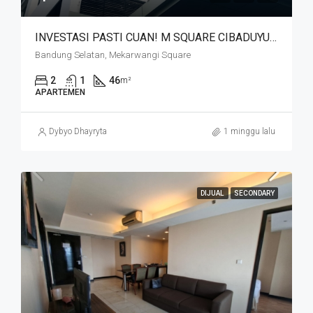
INVESTASI PASTI CUAN! M SQUARE CIBADUYUT DEKAT MEKARWANGI
Bandung Selatan, Mekarwangi Square
2
1
46
m²
APARTEMEN
Dybyo Dhayryta
1 minggu lalu
DIJUAL
SECONDARY