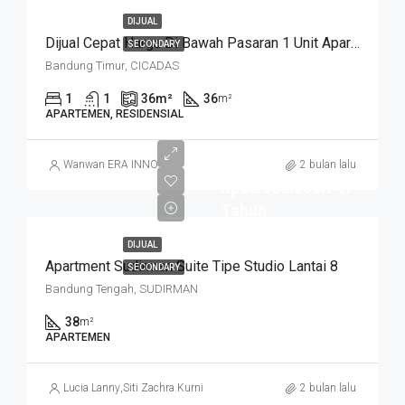
DIJUAL
Dijual Cepat Harga Di Bawah Pasaran 1 Unit Apartemen Cicadas Jln A Yani Bandung Kota
SECONDARY
Bandung Timur, CICADAS
1
1
36
m²
36
m²
APARTEMEN, RESIDENSIAL
Wanwan ERA INNO
2 bulan lalu
Rp60.000.000/Per
Tahun
DIJUAL
Apartment Sudirman Suite Tipe Studio Lantai 8
SECONDARY
Bandung Tengah, SUDIRMAN
38
m²
APARTEMEN
Lucia Lanny
,
Siti Zachra Kurniasari
2 bulan lalu