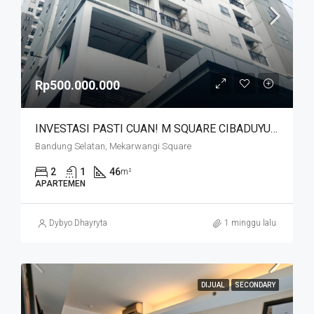
Rp500.000.000
INVESTASI PASTI CUAN! M SQUARE CIBADUYUT DEKAT MEKARWANGI
Bandung Selatan, Mekarwangi Square
2
1
46
m²
APARTEMEN
Dybyo Dhayryta
1 minggu lalu
DIJUAL
SECONDARY