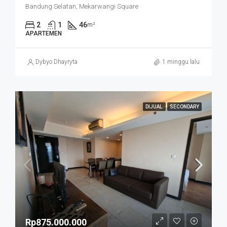
Bandung Selatan, Mekarwangi Square
2
1
46
m²
APARTEMEN
Dybyo Dhayryta
1 minggu lalu
DIJUAL
SECONDARY
Rp875.000.000