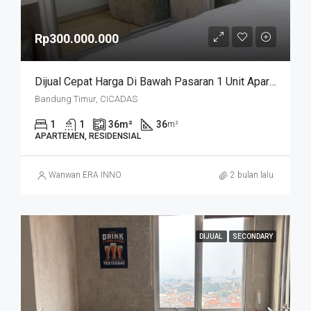
Rp300.000.000
Dijual Cepat Harga Di Bawah Pasaran 1 Unit Apartemen Cicadas Jln A Yani Bandung Kota
Bandung Timur, CICADAS
1
1
36
m²
36
m²
APARTEMEN, RESIDENSIAL
Wanwan ERA INNO
2 bulan lalu
DIJUAL
SECONDARY