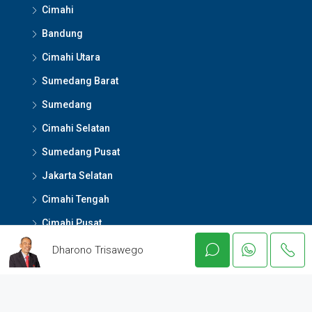
Cimahi
Bandung
Cimahi Utara
Sumedang Barat
Sumedang
Cimahi Selatan
Sumedang Pusat
Jakarta Selatan
Cimahi Tengah
Cimahi Pusat
Cirebon Pusat
Dharono Trisawego
Surabaya Pusat
Garut